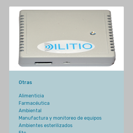
Otras
Alimenticia
Farmacéutica
Ambiental
Manufactura y monitoreo de equipos
Ambientes esterilizados
Etc.