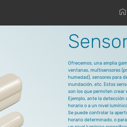
Senso
Ofrecemos, una amplia gama
ventanas, multisensores (p
humedad), sensores para d
inundación, etc. Estos sens
son los que permiten crear 
Ejemplo, ante la detección 
horario o a un nivel lumíni
Se puede controlar la apert
horario determinado, o par
un nivel lumínico especifico