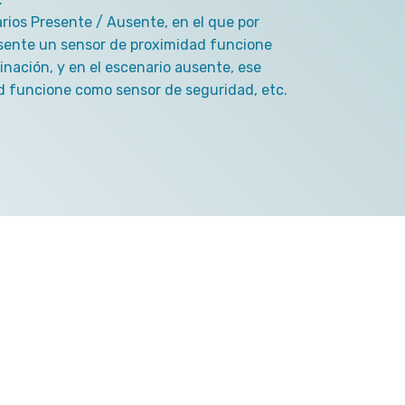
rios Presente / Ausente, en el que por
esente un sensor de proximidad funcione
nación, y en el escenario ausente, ese
 funcione como sensor de seguridad, etc.