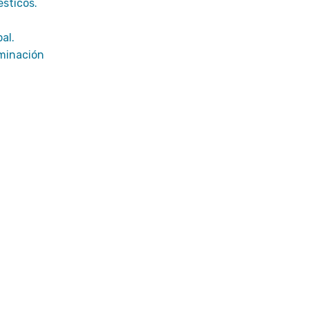
ésticos.
al.
uminación