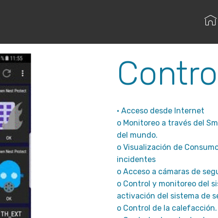
Volver
Contro
• Acceso desde Internet
o Monitoreo a través del Sm
del mundo.
o Visualización de Consumo
incidentes
o Acceso a cámaras de seg
o Control y monitoreo del s
activación del sistema de 
o Control de la calefacción.