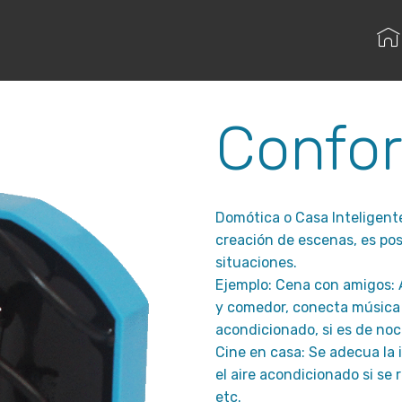
Volver
Confor
Domótica o Casa Inteligent
creación de escenas, es pos
situaciones.
Ejemplo: Cena con amigos: A
y comedor, conecta música f
acondicionado, si es de noc
Cine en casa: Se adecua la 
el aire acondicionado si se 
etc.